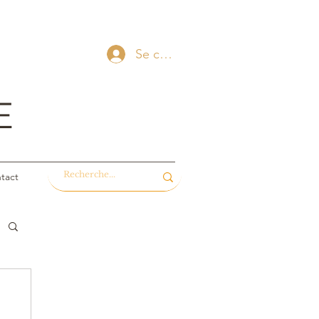
Se connecter
E
tact