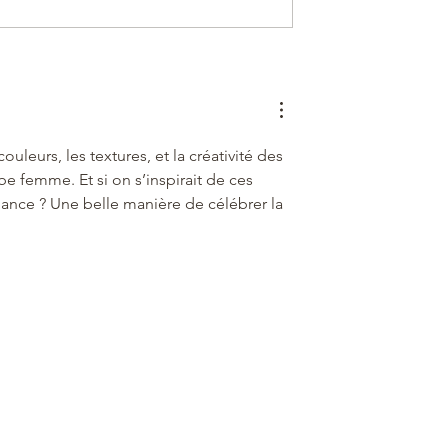
uleurs, les textures, et la créativité des 
e femme. Et si on s’inspirait de ces 
gance ? Une belle manière de célébrer la 
étroit
ons avec nos vêtements a profondément 
suivre les tendances, mais de ressentir 
’on est. Le confort, la liberté de 
venus des critères primordiaux dans…