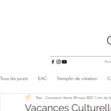
Acc
Tous les posts
EAC
Tremplin de création
C
Tess - Correspon’danse
30 mars 2021
1 min de l
EVS
Petites scènes
Vacances culturelles
Vacances Culturel