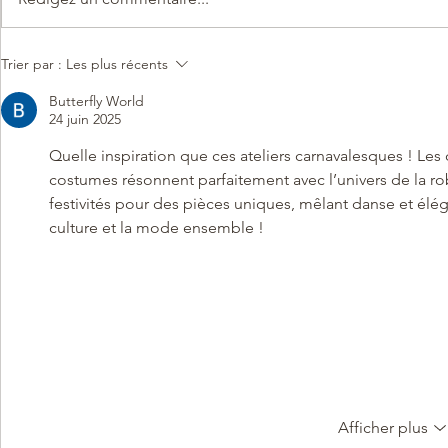
Vacances Apprenantes
Trier par :
Les plus récents
Butterfly World
24 juin 2025
Quelle inspiration que ces ateliers carnavalesques ! Les co
costumes résonnent parfaitement avec l’univers de la rob
festivités pour des pièces uniques, mêlant danse et élé
culture et la mode ensemble !
Vêtements et bien-être : un lien 
Depuis quelques années, le rapport que nous entreten
évolué. Il ne s’agit plus simplement de se couvrir ou de 
une véritable harmonie entre ce que l’on porte et ce que l
mouvement et le respect de notre personnalité sont de
Afficher plus