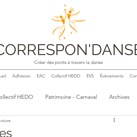
CORRESPON'DANS
Créer des ponts à travers la danse
ueil
Adhésion
EAC
Collectif HEDO
EVS
Évènements
Con
ollectif HEDO
Patrimoine - Carnaval
Archives
ecture
les