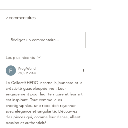
2 commentaires
Rédigez un commentaire...
Hedo - Maison de la
PERFORMANCES
Danse à Québec
PETITES SCÈN
Les plus récents
Frog World
24 juin 2025
Le Collectif HEDO incarne la jeunesse et la 
créativité guadeloupéenne ! Leur 
engagement pour leur territoire et leur art 
est inspirant. Tout comme leurs 
chorégraphies, une robe doit rayonner 
avec élégance et singularité. Découvrez 
des pièces qui, comme leur danse, allient 
passion et authenticité.