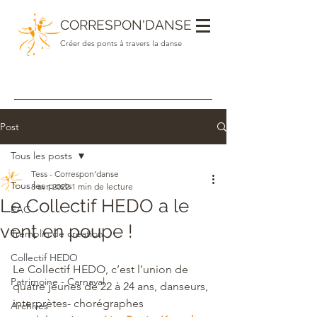
CORRESPON'DANSE
Créer des ponts à travers la danse
Post
Tous les posts
Tess - Correspon’danse
Tous les posts
8 avr. 2022
1 min de lecture
Le Collectif HEDO a le
EAC
vent en poupe !
Tremplin de création
Collectif HEDO
Le Collectif HEDO, c’est l’union de 
Patrimoine - Carnaval
quatre jeunes de 22 à 24 ans, danseurs, 
interprètes- chorégraphes 
Archives