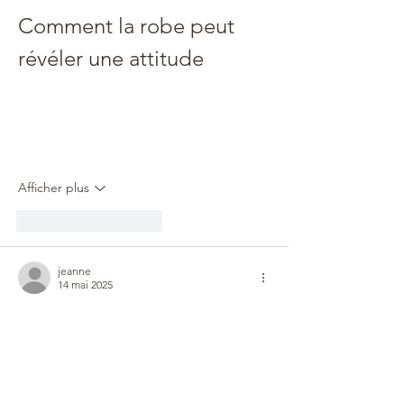
Comment la robe peut 
révéler une attitude
La robe, ce vêtement à la fois simple et 
symbolique, a toujours été plus qu’un 
simple morceau de tissu. Elle incarne un 
état d’esprit, une façon d’être, une 
posture…
Afficher plus
J'aime
Répondre
jeanne
14 mai 2025
L'essor du collectif Hedo reflète 
parfaitement l'évolution des mentalités 
dans notre société moderne face à 
l'hédonisme. Cette philosophie qui prône 
la recherche du plaisir comme bien 