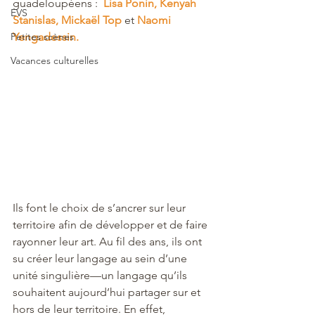
guadeloupéens :  
Lisa Ponin, Kenyah 
EVS
Stanislas, Mickaël Top
et
Naomi 
Petites scènes
Yengadessin. 
Vacances culturelles
Ils font le choix de s’ancrer sur leur 
territoire afin de développer et de faire 
rayonner leur art. Au fil des ans, ils ont 
su créer leur langage au sein d’une 
unité singulière—un langage qu’ils 
souhaitent aujourd’hui partager sur et 
hors de leur territoire. En effet, 