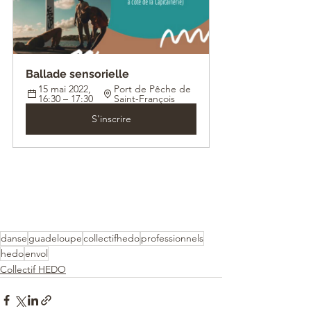
Ballade sensorielle
15 mai 2022, 
Port de Pêche de 
16:30 – 17:30
Saint-François
S'inscrire
danse
guadeloupe
collectifhedo
professionnels
hedo
envol
Collectif HEDO