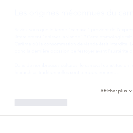
Les origines méconnues du car
Saviez-vous que le terme "carnaval" provient de l'express
littéralement "enlever la viande" ? Cette étymologie fait
Carême où la consommation de viande était interdite. Les
donc la dernière occasion de festoyer avant l'austérité 
Dans de nombreuses cultures, le carnaval constitue un m
hiérarchies traditionnelles sont temporairement…
Afficher plus
J'aime
Répondre