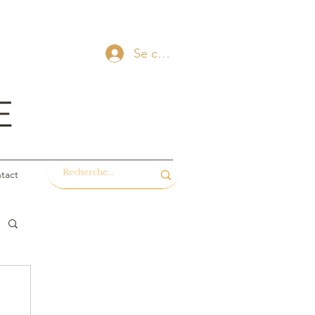
Se connecter
E
tact