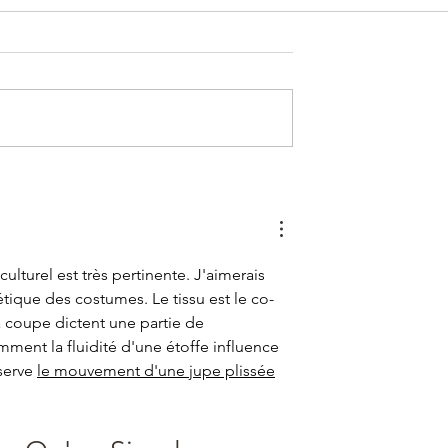
u service de
ine ....
ulturel est très pertinente. J'aimerais 
étique des costumes. Le tissu est le co-
a coupe dictent une partie de 
mment la fluidité d'une étoffe influence 
serve 
le mouvement d'une jupe plissée