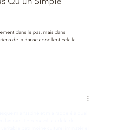
us Qu'un Simple 
uement dans le pas, mais dans 
iens de la danse appellent cela la 
alesque m'a fasciné et m'a rappelé à quel 
n histoire. Le carnaval, au-delà de 
 véritable patrimoine culturel immatériel 