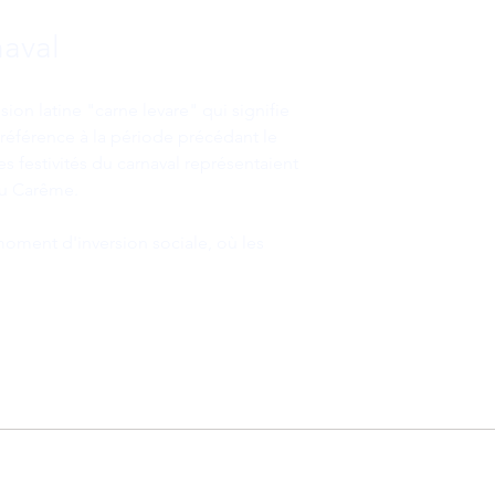
naval
ion latine "carne levare" qui signifie 
 référence à la période précédant le 
 festivités du carnaval représentaient 
du Carême.
oment d'inversion sociale, où les 