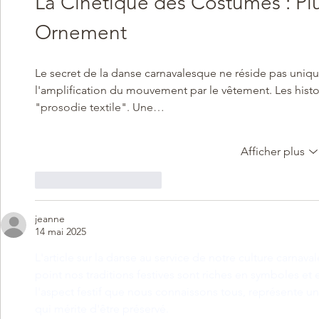
La Cinétique des Costumes : Pl
Ornement
Le secret de la danse carnavalesque ne réside pas uniq
l'amplification du mouvement par le vêtement. Les histor
"prosodie textile". Une…
Afficher plus
J'aime
Répondre
jeanne
14 mai 2025
L'article sur la danse au service de notre culture carnav
point nos traditions festives sont riches en symboles et e
l'aspect festif que nous connaissons tous, représente un
qui mérite d'être préservé.