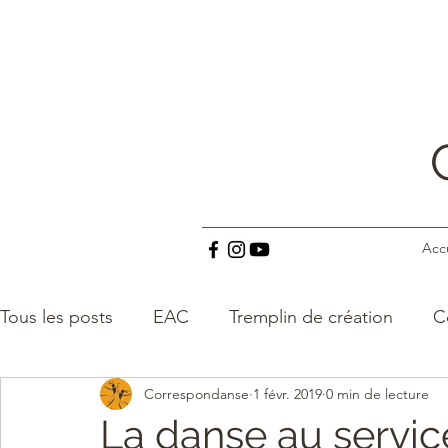
Acc
Tous les posts
EAC
Tremplin de création
C
Correspondanse
1 févr. 2019
0 min de lecture
EVS
Petites scènes
Vacances culturelles
La danse au servic