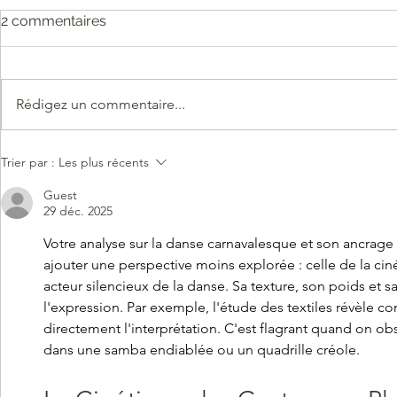
2 commentaires
Rédigez un commentaire...
20 ANS DE
La danse a
Trier par :
Les plus récents
CORRESPON'DANSE
notre Patrimo
Guest
29 déc. 2025
Votre analyse sur la danse carnavalesque et son ancrage c
ajouter une perspective moins explorée : celle de la cin
acteur silencieux de la danse. Sa texture, son poids et s
l'expression. Par exemple, l'étude des textiles révèle co
directement l'interprétation. C'est flagrant quand on ob
dans une samba endiablée ou un quadrille créole.