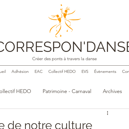
CORRESPON'DANS
Créer des ponts à travers la danse
ueil
Adhésion
EAC
Collectif HEDO
EVS
Évènements
Con
ollectif HEDO
Patrimoine - Carnaval
Archives
e de notre culture